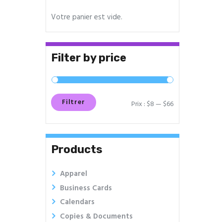
être
Votre panier est vide.
choisies
sur
la
Filter by price
page
du
produit
Filtrer
Prix :
$8
—
$66
Prix
Prix
min
max
Products
Apparel
Business Cards
Calendars
Copies & Documents