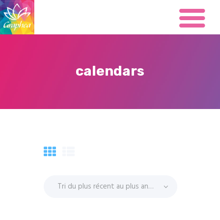
calendars
Présentation
Impression
Carterie
Office
Brochure
Flyers
Signalétique
Grand format
Restaurant