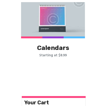
Contact
Calendars
Starting at $8.99
Ce
produit
a
plusieurs
variations.
Les
options
Your Cart
peuvent