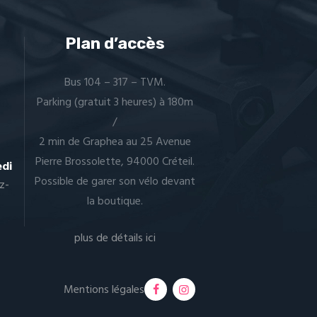
Plan d’accès
Bus 104 – 317 – TVM.
Parking (gratuit 3 heures) à 180m
/
2 min de Graphea au 25 Avenue
Pierre Brossolette, 94000 Créteil.
edi
Possible de garer son vélo devant
z-
la boutique.
5
plus de détails ici
Mentions légales