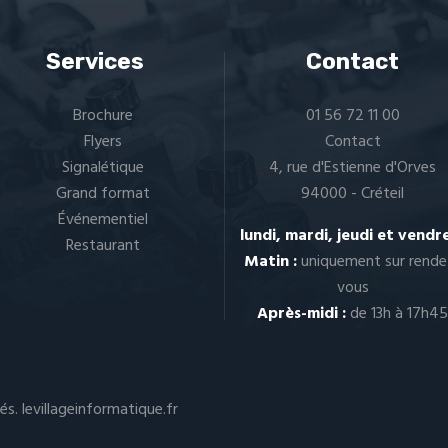
Services
Contact
Brochure
01 56 72 11 00
Flyers
Contact
Signalétique
4, rue d'Estienne d'Orves
Grand format
94000 - Créteil
Événementiel
lundi, mardi, jeudi et vendr
Restaurant
Matin :
uniquement sur
rende
vous
Après-midi :
de 13h à 17h4
és.
levillageinformatique.fr