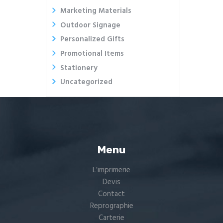
Marketing Materials
Outdoor Signage
Personalized Gifts
Promotional Items
Stationery
Uncategorized
Menu
L’imprimerie
Devis
Contact
Reprographie
Carterie