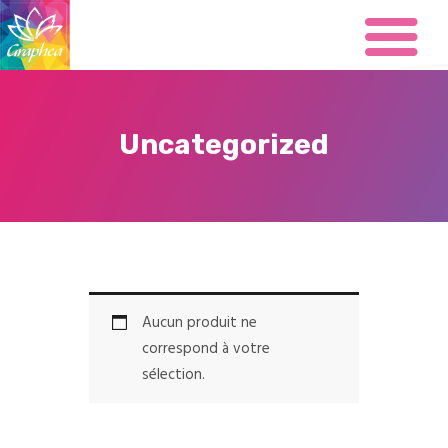
Uncategorized
Présentation
Impression
Carterie
Office
Brochure
Aucun produit ne
Flyers
correspond à votre
Signalétique
sélection.
Grand format
Restaurant