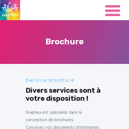
Brochure
Présentation
Impression
Carterie
Service brochure
Office
Divers services sont à
Brochure
votre disposition !
Flyers
Signalétique
Graphea est spécialisé dans la
Grand format
conception de brochures.
Restaurant
Concevez vos documents d’entreprise,